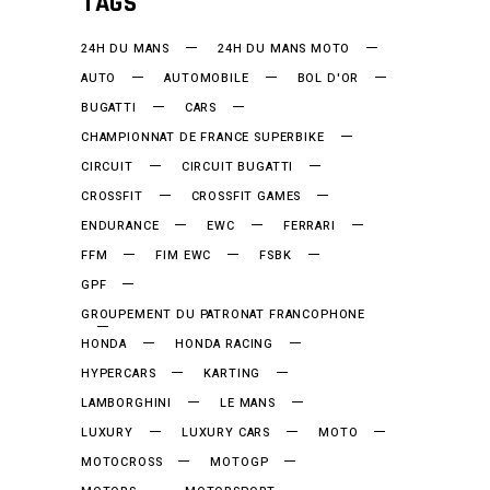
TAGS
24H DU MANS
24H DU MANS MOTO
AUTO
AUTOMOBILE
BOL D'OR
BUGATTI
CARS
CHAMPIONNAT DE FRANCE SUPERBIKE
CIRCUIT
CIRCUIT BUGATTI
CROSSFIT
CROSSFIT GAMES
ENDURANCE
EWC
FERRARI
FFM
FIM EWC
FSBK
GPF
GROUPEMENT DU PATRONAT FRANCOPHONE
HONDA
HONDA RACING
HYPERCARS
KARTING
LAMBORGHINI
LE MANS
LUXURY
LUXURY CARS
MOTO
MOTOCROSS
MOTOGP