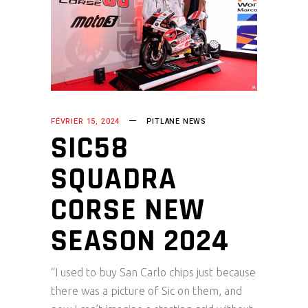
FÉVRIER 15, 2024
PITLANE NEWS
SIC58
SQUADRA
CORSE NEW
SEASON 2024
“I used to buy San Carlo chips just because
there was a picture of Sic on them, and