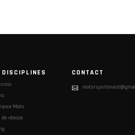
 DISCIPLINES
CONTACT
cross
motorsportinvest@gmai
ro
rance Moto
 de vitesse
ng