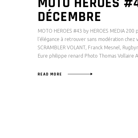
MOTO HEROES #4
DÉCEMBRE
MOTO HEROES #43 by HEROES MEDIA 200 pages 
l’élégance à retrouver sans modération chez
SCRAMBLER VOLANT, Franck Mesnel, Rugbym
Eure philippe renard Photo Thomas Vollaire
READ MORE