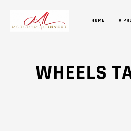
HOME
A PR
WHEELS T