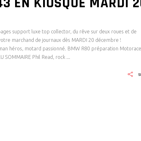
3 EN KIOSQUE MARDI 2
support luxe top collector, du rêve sur deux roues et de
 votre marchand de journaux dès MARDI 20 décembre !
an héros, motard passionné. BMW R80 préparation Motorac
 AU SOMMAIRE Phil Read, rock
S