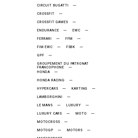
CIRCUIT BUGATTI
CROSSFIT
CROSSFIT GAMES
ENDURANCE
EWC
FERRARI
FFM
FIM EWC
FSBK
GPF
GROUPEMENT DU PATRONAT
FRANCOPHONE
HONDA
HONDA RACING
HYPERCARS
KARTING
LAMBORGHINI
LE MANS
LUXURY
LUXURY CARS
MOTO
MOTOCROSS
MOTOGP
MOTORS