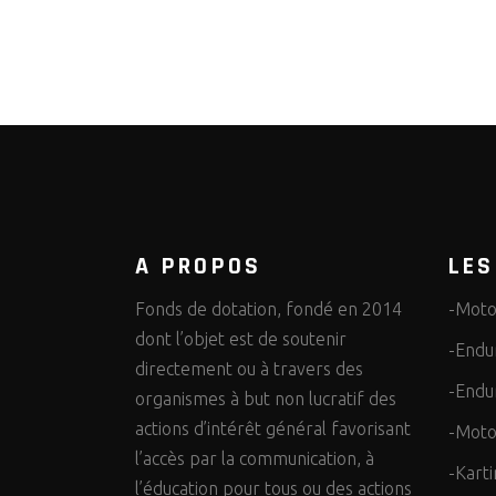
A PROPOS
LES
Fonds de dotation, fondé en 2014
-Moto
dont l’objet est de soutenir
-Endu
directement ou à travers des
-Endu
organismes à but non lucratif des
actions d’intérêt général favorisant
-Moto
l’accès par la communication, à
-Karti
l’éducation pour tous ou des actions