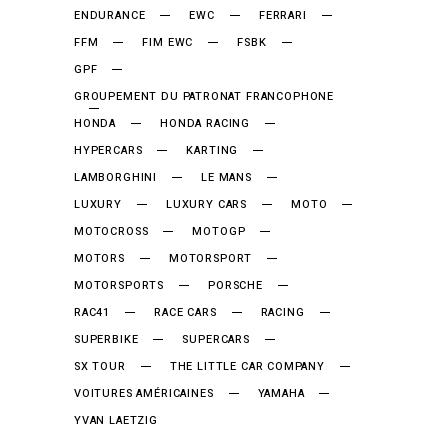
ENDURANCE
EWC
FERRARI
FFM
FIM EWC
FSBK
GPF
GROUPEMENT DU PATRONAT FRANCOPHONE
HONDA
HONDA RACING
HYPERCARS
KARTING
LAMBORGHINI
LE MANS
LUXURY
LUXURY CARS
MOTO
MOTOCROSS
MOTOGP
MOTORS
MOTORSPORT
MOTORSPORTS
PORSCHE
RAC41
RACE CARS
RACING
SUPERBIKE
SUPERCARS
SX TOUR
THE LITTLE CAR COMPANY
VOITURES AMÉRICAINES
YAMAHA
YVAN LAETZIG