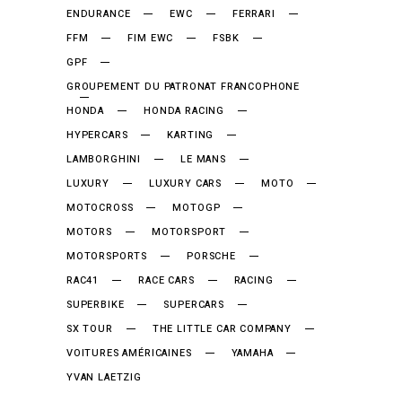
ENDURANCE
EWC
FERRARI
FFM
FIM EWC
FSBK
GPF
GROUPEMENT DU PATRONAT FRANCOPHONE
HONDA
HONDA RACING
HYPERCARS
KARTING
LAMBORGHINI
LE MANS
LUXURY
LUXURY CARS
MOTO
MOTOCROSS
MOTOGP
MOTORS
MOTORSPORT
MOTORSPORTS
PORSCHE
RAC41
RACE CARS
RACING
SUPERBIKE
SUPERCARS
SX TOUR
THE LITTLE CAR COMPANY
VOITURES AMÉRICAINES
YAMAHA
YVAN LAETZIG