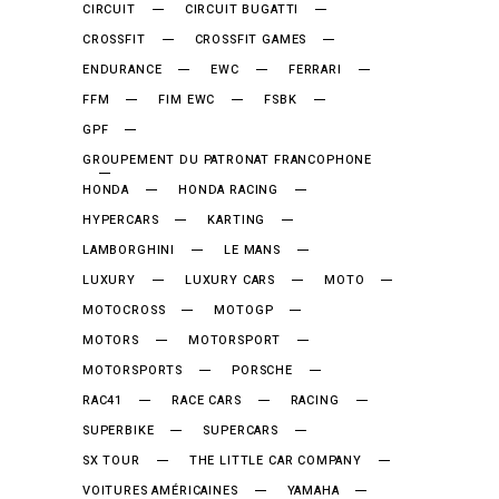
CIRCUIT
CIRCUIT BUGATTI
CROSSFIT
CROSSFIT GAMES
ENDURANCE
EWC
FERRARI
FFM
FIM EWC
FSBK
GPF
GROUPEMENT DU PATRONAT FRANCOPHONE
HONDA
HONDA RACING
HYPERCARS
KARTING
LAMBORGHINI
LE MANS
LUXURY
LUXURY CARS
MOTO
MOTOCROSS
MOTOGP
MOTORS
MOTORSPORT
MOTORSPORTS
PORSCHE
RAC41
RACE CARS
RACING
SUPERBIKE
SUPERCARS
SX TOUR
THE LITTLE CAR COMPANY
VOITURES AMÉRICAINES
YAMAHA