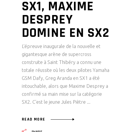
SX1, MAXIME
DESPREY
DOMINE EN SX2
L'épreuve inaugurale de la nouvelle et
gigantesque arène de supercross
construite à Saint Thibéry a connu une
totale réussite où les deux pilotes Yamaha
GSM Dafy, Greg Aranda en SX1 a été
intouchable, alors que Maxime Desprey a
confirmé sa main mise sur la catégorie
SX2. C'est le jeune Jules Piètre
READ MORE
SHARE