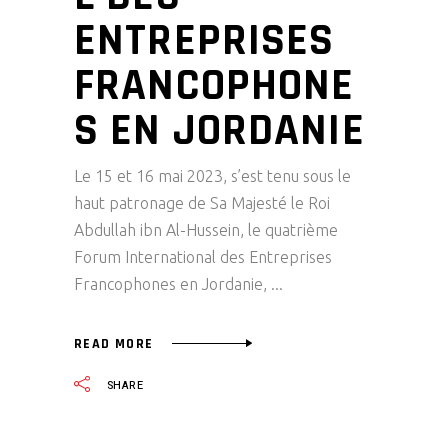
ENTREPRISES
FRANCOPHONE
S EN JORDANIE
Le 15 et 16 mai 2023, s’est tenu sous le
haut patronage de Sa Majesté le Roi
Abdullah ibn Al-Hussein, le quatrième
Forum International des Entreprises
Francophones en Jordanie,
READ MORE
SHARE