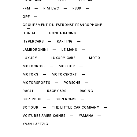
ENDURANCE
EWC
FERRARI
FFM
FIM EWC
FSBK
GPF
GROUPEMENT DU PATRONAT FRANCOPHONE
HONDA
HONDA RACING
HYPERCARS
KARTING
LAMBORGHINI
LE MANS
LUXURY
LUXURY CARS
MOTO
MOTOCROSS
MOTOGP
MOTORS
MOTORSPORT
MOTORSPORTS
PORSCHE
RAC41
RACE CARS
RACING
SUPERBIKE
SUPERCARS
SX TOUR
THE LITTLE CAR COMPANY
VOITURES AMÉRICAINES
YAMAHA
YVAN LAETZIG