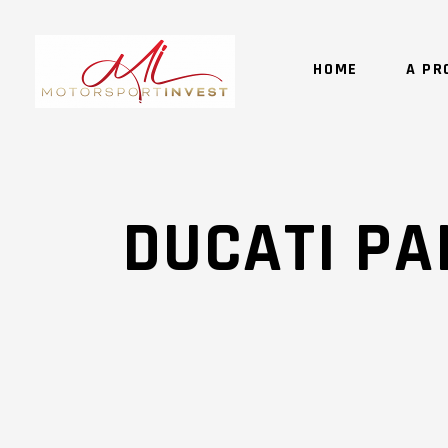
HOME
A PR
DUCATI PA