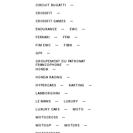
CIRCUIT BUGATTI
CROSSFIT
CROSSFIT GAMES
ENDURANCE
EWC
FERRARI
FFM
FIM EWC
FSBK
GPF
GROUPEMENT DU PATRONAT
FRANCOPHONE
HONDA
HONDA RACING
HYPERCARS
KARTING
LAMBORGHINI
LE MANS
LUXURY
LUXURY CARS
MOTO
MOTOCROSS
MOTOGP
MOTORS