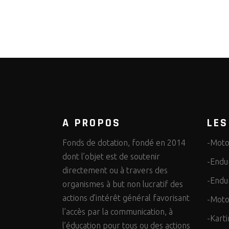
A PROPOS
LES
Fonds de dotation, fondé en 2014
-Moto
dont l’objet est de soutenir
-Endu
directement ou à travers des
-Endu
organismes à but non lucratif des
actions d’intérêt général favorisant
-Moto
l’accès par la communication, à
-Karti
l’éducation pour tous ou des actions