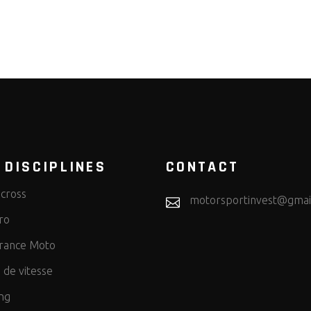
 DISCIPLINES
CONTACT
cross
motorsportinvest@gmai
ro
rance Moto
 de vitesse
ng