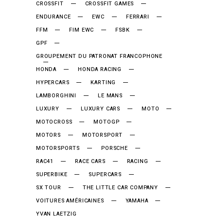
CROSSFIT
CROSSFIT GAMES
ENDURANCE
EWC
FERRARI
FFM
FIM EWC
FSBK
GPF
GROUPEMENT DU PATRONAT FRANCOPHONE
HONDA
HONDA RACING
HYPERCARS
KARTING
LAMBORGHINI
LE MANS
LUXURY
LUXURY CARS
MOTO
MOTOCROSS
MOTOGP
MOTORS
MOTORSPORT
MOTORSPORTS
PORSCHE
RAC41
RACE CARS
RACING
SUPERBIKE
SUPERCARS
SX TOUR
THE LITTLE CAR COMPANY
VOITURES AMÉRICAINES
YAMAHA
YVAN LAETZIG