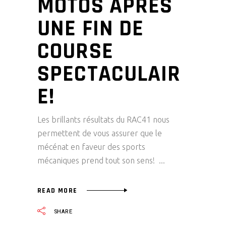
MOTOS APRÈS
UNE FIN DE
COURSE
SPECTACULAIR
E!
Les brillants résultats du RAC41 nous
permettent de vous assurer que le
mécénat en faveur des sports
mécaniques prend tout son sens!
READ MORE
SHARE