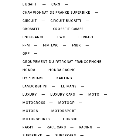
BUGATTI
CARS
CHAMPIONNAT DE FRANCE SUPERBIKE
CIRCUIT
CIRCUIT BUGATTI
CROSSFIT
CROSSFIT GAMES
ENDURANCE
EWC
FERRARI
FFM
FIM EWC
FSBK
GPF
GROUPEMENT DU PATRONAT FRANCOPHONE
HONDA
HONDA RACING
HYPERCARS
KARTING
LAMBORGHINI
LE MANS
LUXURY
LUXURY CARS
MOTO
MOTOCROSS
MOTOGP
MOTORS
MOTORSPORT
MOTORSPORTS
PORSCHE
RAC41
RACE CARS
RACING
SUPERBIKE
SUPERCARS