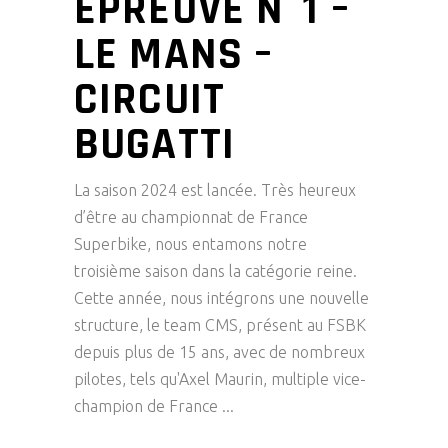
EPREUVE N°1 –
LE MANS –
CIRCUIT
BUGATTI
La saison 2024 est lancée. Très heureux
d’être au championnat de France
Superbike, nous entamons notre
troisième saison dans la catégorie reine.
Cette année, nous intégrons une nouvelle
structure, le team CMS, présent au FSBK
depuis plus de 15 ans, avec de nombreux
pilotes, tels qu'Axel Maurin, multiple vice-
champion de France