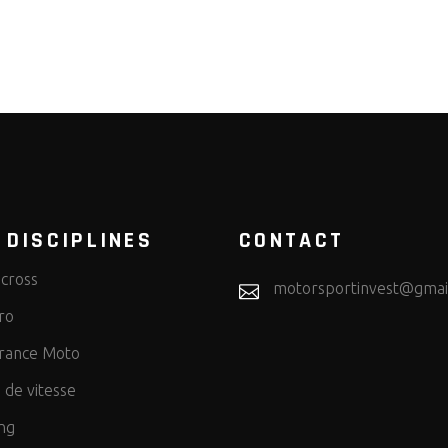
 DISCIPLINES
CONTACT
cross
motorsportinvest@gmai
ro
rance Moto
 de vitesse
ng