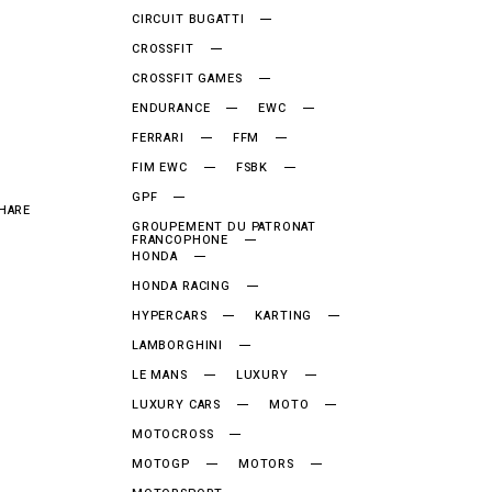
CIRCUIT BUGATTI
CROSSFIT
CROSSFIT GAMES
ENDURANCE
EWC
FERRARI
FFM
FIM EWC
FSBK
GPF
HARE
GROUPEMENT DU PATRONAT
FRANCOPHONE
HONDA
HONDA RACING
HYPERCARS
KARTING
LAMBORGHINI
LE MANS
LUXURY
LUXURY CARS
MOTO
MOTOCROSS
MOTOGP
MOTORS