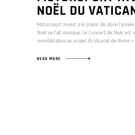
NOËL DU VATICA
Motorsport Invest a le plaisir de clore l'ann
Noël se fait musique. Le Concert de Noël est 
sensibilisation au projet du Vicariat de Rome 
READ MORE