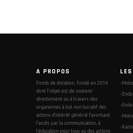
A PROPOS
LES
Fonds de dotation, fondé en 2014
-Moto
dont l’objet est de soutenir
-Endu
directement ou à travers des
-Endu
organismes à but non lucratif des
actions d’intérêt général favorisant
-Moto
l’accès par la communication, à
-Karti
l’éducation pour tous ou des actions